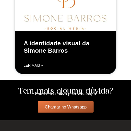
A identidade visual da
Simone Barros
LER MAIS »
Tem mais alguma dúvida?
Entre em contato pelo Whatsapp
Chamar no Whatsapp